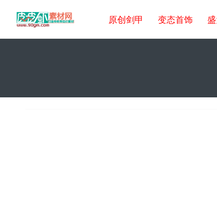
原创剑甲
变态首饰
盛
传奇素材网